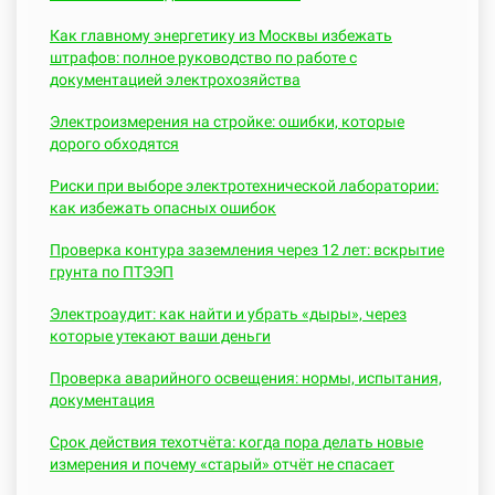
Как главному энергетику из Москвы избежать
штрафов: полное руководство по работе с
документацией электрохозяйства
Электроизмерения на стройке: ошибки, которые
дорого обходятся
Риски при выборе электротехнической лаборатории:
как избежать опасных ошибок
Проверка контура заземления через 12 лет: вскрытие
грунта по ПТЭЭП
Электроаудит: как найти и убрать «дыры», через
которые утекают ваши деньги
Проверка аварийного освещения: нормы, испытания,
документация
Срок действия техотчёта: когда пора делать новые
измерения и почему «старый» отчёт не спасает