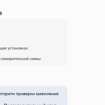
е
щих установках
я измерительной схемы
лгоритм проверки заземления: