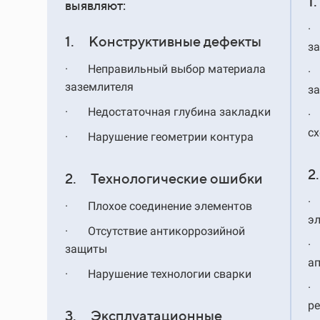
1
выявляют:
·
1. Конструктивные дефекты
з
·
Неправильный выбор материала
·
заземлителя
з
·
Недостаточная глубина закладки
·
с
·
Нарушение геометрии контура
2
2. Технологические ошибки
·
·
Плохое соединение элементов
э
·
Отсутствие антикоррозийной
·
защиты
а
·
Нарушение технологии сварки
·
р
3. Эксплуатационные