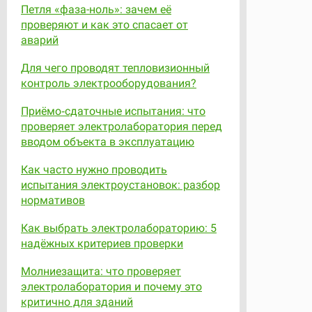
Петля «фаза-ноль»: зачем её
проверяют и как это спасает от
аварий
Для чего проводят тепловизионный
контроль электрооборудования?
Приёмо‑сдаточные испытания: что
проверяет электролаборатория перед
вводом объекта в эксплуатацию
Как часто нужно проводить
испытания электроустановок: разбор
нормативов
Как выбрать электролабораторию: 5
надёжных критериев проверки
Молниезащита: что проверяет
электролаборатория и почему это
критично для зданий