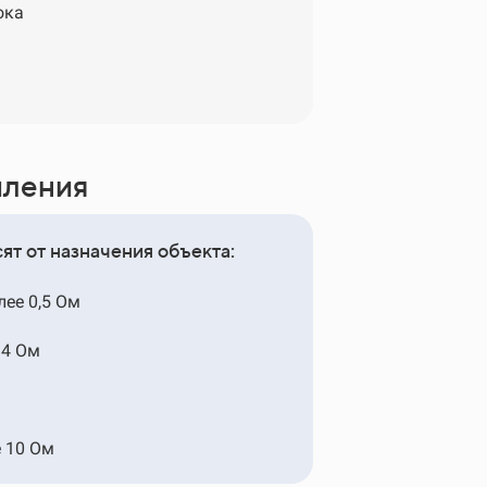
ока
мления
ят от назначения объекта:
ее 0,5 Ом
 4 Ом
 10 Ом