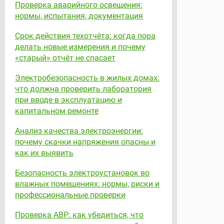
Проверка аварийного освещения:
нормы, испытания, документация
Срок действия техотчёта: когда пора
делать новые измерения и почему
«старый» отчёт не спасает
Электробезопасность в жилых домах:
что должна проверить лаборатория
при вводе в эксплуатацию и
капитальном ремонте
Анализ качества электроэнергии:
почему скачки напряжения опасны и
как их выявить
Безопасность электроустановок во
влажных помещениях: нормы, риски и
профессиональные проверки
Проверка АВР: как убедиться, что