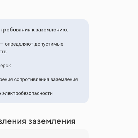
требования к заземлению:
) — определяют допустимые
ств
верок
рения сопротивления заземления
о электробезопасности
вления заземления