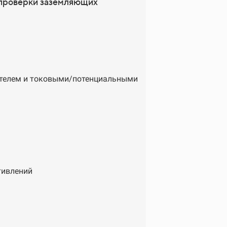
 проверки заземляющих
ителем и токовыми/потенциальными
тивлений